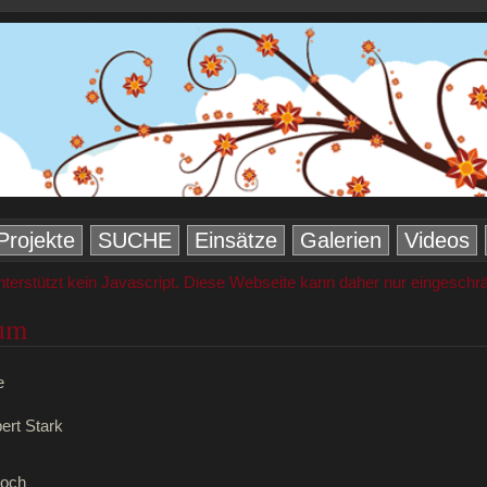
Projekte
SUCHE
Einsätze
Galerien
Videos
nterstützt kein Javascript. Diese Webseite kann daher nur eingeschr
um
e
bert Stark
loch