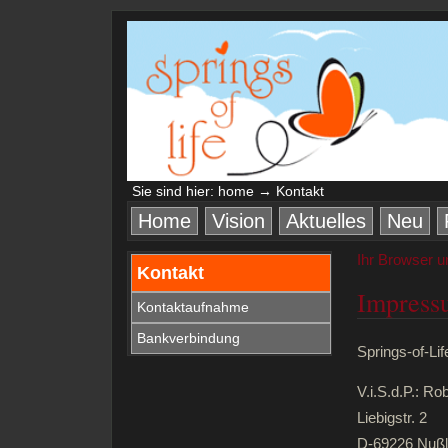
Sie sind hier:
home
→ Kontakt
Home
Vision
Aktuelles
Neu
Ihr Browser u
Kontakt
Impress
Kontaktaufnahme
Bankverbindung
Springs-of-Lif
V.i.S.d.P.: Ro
Liebigstr. 2
D-69226 Nuß