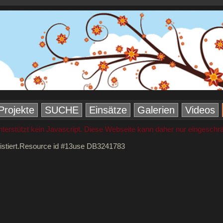
Projekte
SUCHE
Einsätze
Galerien
Videos
nterstützt kein Javascript. Diese Webseite kann daher nur eingeschr
istiert.Resource id #13use DB3241783