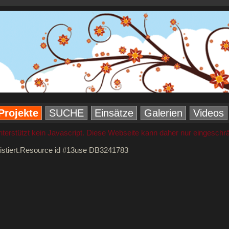
Projekte
SUCHE
Einsätze
Galerien
Videos
nterstützt kein Javascript. Diese Webseite kann daher nur eingeschr
istiert.Resource id #13use DB3241783