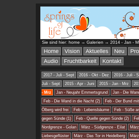
Sie sind hier:
home
→
Galerien
→ 2014 - Jan - M
Home
Vision
Aktuelles
Neu
Pro
Audio
Fruchtbarkeit
Kontakt
2017 - Juli - Sept
2016 - Okt - Dez
2016 - Juli - 
Juli - Sept
2015 - Apr - Juni
2015 - Jan - Mrz
20
- Mrz
Jan - Neujahr Emmertsgrund
Jan - Die Wand
Feb - Die Wand in die Nacht (2)
Feb - Der Bund mi
Ölberg wird frei
Feb - Lebensbäume
Feb - Süße ans
gegen Sünde (1)
Feb - Quelle gegen Sünde (2)
Fe
Nordgrenze - Golan
März - Südgrenze - Eilat
März
Liebesgeflüster
März - Das Tor in Heidelberg
März