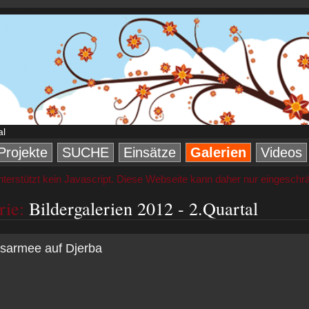
al
Projekte
SUCHE
Einsätze
Galerien
Videos
nterstützt kein Javascript. Diese Webseite kann daher nur eingeschr
rie:
Bildergalerien 2012 - 2.Quartal
sarmee auf Djerba