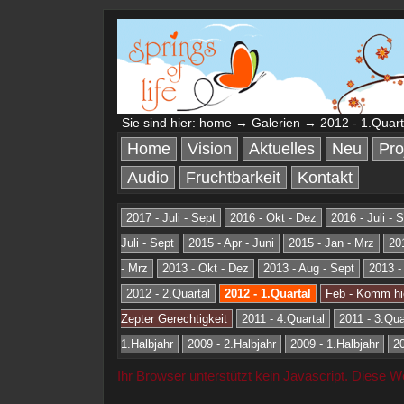
Sie sind hier:
home
→
Galerien
→ 2012 - 1.Quart
Home
Vision
Aktuelles
Neu
Pro
Audio
Fruchtbarkeit
Kontakt
2017 - Juli - Sept
2016 - Okt - Dez
2016 - Juli - 
Juli - Sept
2015 - Apr - Juni
2015 - Jan - Mrz
20
- Mrz
2013 - Okt - Dez
2013 - Aug - Sept
2013 - 
2012 - 2.Quartal
2012 - 1.Quartal
Feb - Komm hi
Zepter Gerechtigkeit
2011 - 4.Quartal
2011 - 3.Qua
1.Halbjahr
2009 - 2.Halbjahr
2009 - 1.Halbjahr
2
Ihr Browser unterstützt kein Javascript. Diese 