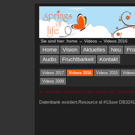
Sie sind hier:
home
→
Videos
→ Videos 2016
Home
Vision
Aktuelles
Neu
Pro
Audio
Fruchtbarkeit
Kontakt
Videos 2017
Videos 2016
Videos 2015
Videos
Videos 2009
Ihr Browser unterstützt kein Javascript. Diese 
Datenbank existiert.Resource id #13use DB324