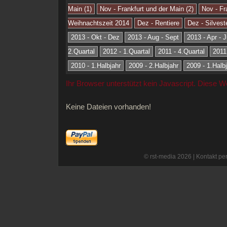
Main (1)
Nov - Frankfurt und der Main (2)
Nov - Fr
Weihnachtszeit 2014
Dez - Rentiere
Dez - Silvest
2013 - Okt - Dez
2013 - Aug - Sept
2013 - Apr - J
2.Quartal
2012 - 1.Quartal
2011 - 4.Quartal
2011
2010 - 1.Halbjahr
2009 - 2.Halbjahr
2009 - 1.Halb
Ihr Browser unterstützt kein Javascript. Diese 
Keine Dateien vorhanden!
© rst-media 2026 |
Kontakt per