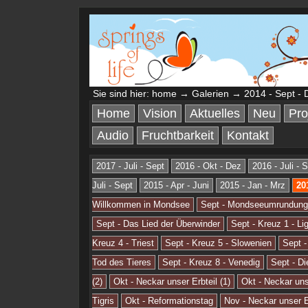
Sie sind hier:
home
→
Galerien
→ 2014 - Sept - 
Home
Vision
Aktuelles
Neu
Pro
Audio
Fruchtbarkeit
Kontakt
2017 - Juli - Sept
2016 - Okt - Dez
2016 - Juli - 
Juli - Sept
2015 - Apr - Juni
2015 - Jan - Mrz
20
Willkommen in Mondsee
Sept - Mondseeumrundung
Sept - Das Lied der Überwinder
Sept - Kreuz 1 - Li
Kreuz 4 - Triest
Sept - Kreuz 5 - Slowenien
Sept -
Tod des Tieres
Sept - Kreuz 8 - Venedig
Sept - Di
(2)
Okt - Neckar unser Erbteil (1)
Okt - Neckar unse
Tigris
Okt - Reformationstag
Nov - Neckar unser Er